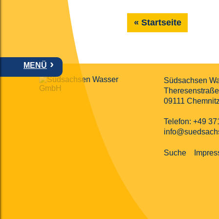
Startseite
MENÜ
Südsachsen W
Theresenstraße
09111
Chemnit
Telefon
:
+49 37
info@suedsach
Suche
Impre