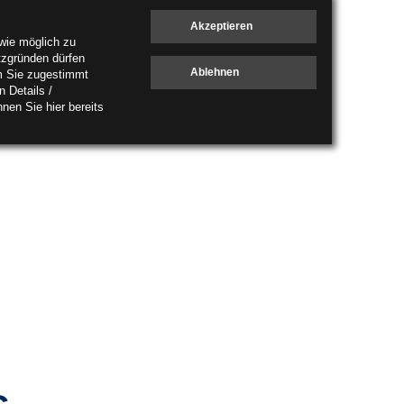
wie möglich zu
tzgründen dürfen
em Sie zugestimmt
 Details /
en Sie hier bereits