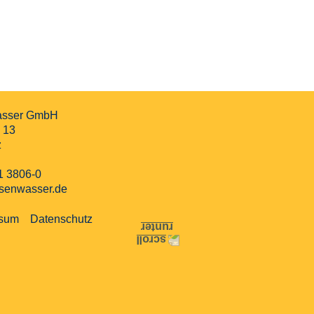
asser GmbH
 13
z
1 3806-0
senwasser.de
ssum
Datenschutz