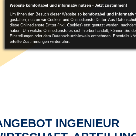
Website komfortabel und informativ nutzen - Jetzt zustimmen!
Um Ihnen den Besuch dieser Website so
komfortabel und informativ
gestalten, nutzen wir Cookies und Onlinedienste Dritter. Aus Datenschu
diese Onlinedienste Dritter (inkl. Cookies) erst genutzt werden, nachd
haben. Um welche Onlinedienste es sich hierbei handelt, können Sie den
Einstellungen oder dem
Datenschutzhinweis
entnehmen. Ebenfalls könn
erteilte Zustimmungen wirderrufen.
ANGEBOT INGENIEUR